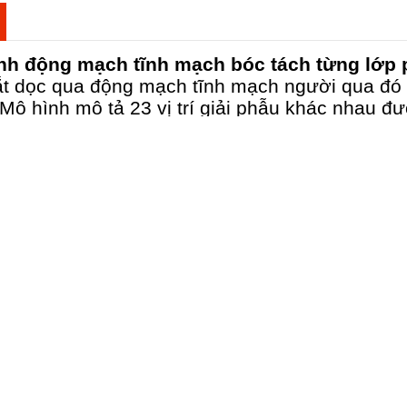
nh động mạch tĩnh mạch bóc tách từng lớp 
t dọc qua động mạch tĩnh mạch người qua đó m
Mô hình mô tả 23 vị trí giải phẫu khác nhau đư
rong giảng dạy và học tập môn giải phẫu hoặc 
ng y.
hẩm được bảo hành 12 tháng