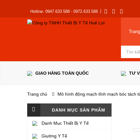
Hotline: 0947.633.588 - 0972.633.588
Tran
GIAO HÀNG TOÀN QUỐC
TƯ 
Trang chủ
Mô hình động mạch tĩnh mạch bóc tách t
DANH MỤC SẢN PHẨM
Danh Mục Thiết Bị Y Tế
Giường Y Tế