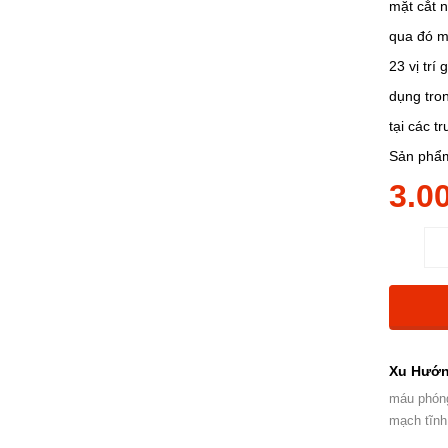
mặt cắt 
qua đó m
23 vị trí
dụng tro
tại các t
Sản phẩm
3.0
Xu Hướn
máu phóng
mạch tĩn