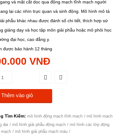
ngang và mặt cắt dọc qua động mạch tĩnh mạch người
ang lại các nhìn trực quan và sinh động. Mô hình mô tả
 giải phẫu khác nhau được đánh số chi tiết, thích hợp sử
ng giảng dạy và học tập môn giải phẫu hoặc mô phôi học
rường đại học, cao đẳng y.
 được bảo hành 12 tháng
00.000 VNĐ
Thêm vào giỏ
g Tìm Kiếm:
mô hình động mạch tĩnh mạch
mô hình mạch
 đại
mô hình giải phẫu động mạch
mô hình các lớp động
h mạch
mô hình giải phẫu mạch máu