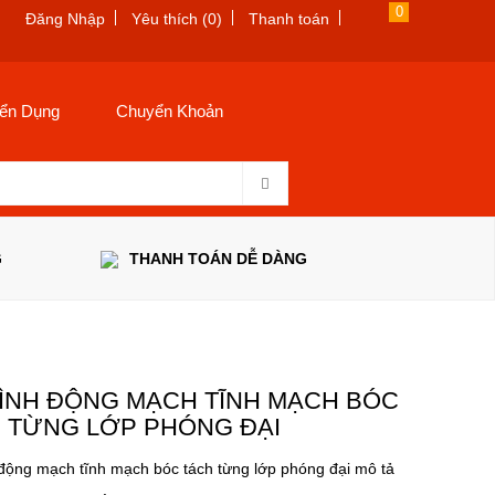
0
Đăng Nhập
Yêu thích (0)
Thanh toán
ển Dụng
Chuyển Khoản
G
THANH TOÁN DỄ DÀNG
ÌNH ĐỘNG MẠCH TĨNH MẠCH BÓC
 TỪNG LỚP PHÓNG ĐẠI
động mạch tĩnh mạch bóc tách từng lớp phóng đại mô tả