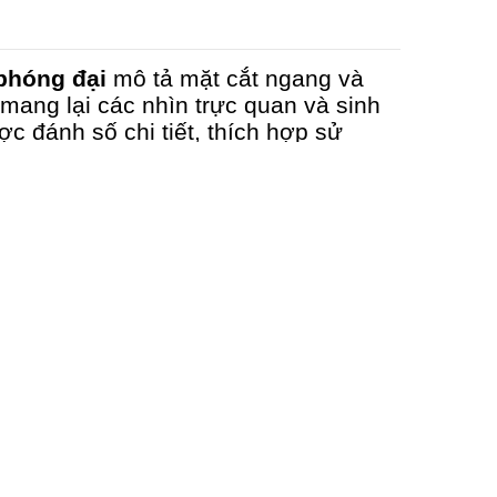
phóng đại
mô tả mặt cắt ngang và
ang lại các nhìn trực quan và sinh
ợc đánh số chi tiết, thích hợp sử
mô phôi học tại các trường đại học,