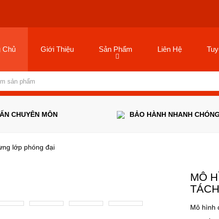
g Chủ
Giới Thiệu
Sản Phẩm
Liên Hệ
Tuy
VẤN CHUYÊN MÔN
BẢO HÀNH NHANH CHÓN
ừng lớp phóng đại
MÔ H
TÁCH
Mô hình 