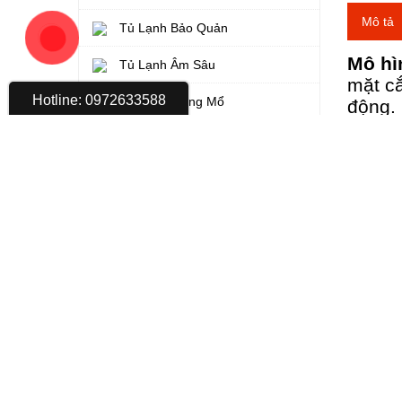
Mô tả
Tủ Lạnh Bảo Quản
Mô hì
Tủ Lạnh Âm Sâu
mặt cắ
Hotline: 0972633588
Thiết Bị Phòng Mổ
động. 
dụng t
Xe Tiêm Bệnh Viện
cao đẳ
Máy Điện Tim - Điện Não
Sản p
Monitor Theo Dõi Bệnh Nhân
Bơm Tiêm Điện - Máy Truyền Dịch
Dao Mổ Điện Cao Tần
Thiết Bị Khoa Nhi
Máy Đo Độ Vàng Da
Lồng Ấp - Nôi Cho Trẻ Sơ Sinh