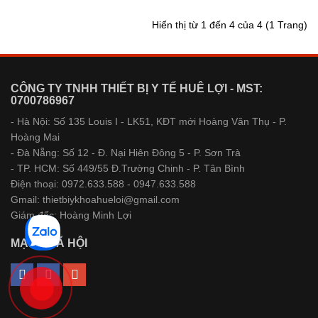
Hiển thị từ 1 đến 4 của 4 (1 Trang)
CÔNG TY TNHH THIẾT BỊ Y TẾ HUÊ LỢI - MST:
0700786967
- Hà Nội: Số 135 Louis I - LK51, KĐT mới Hoàng Văn Thụ - P.
Hoàng Mai
- Đà Nẵng: Số 12 - Đ. Nại Hiên Đông 5 - P. Sơn Trà
- TP. HCM: Số 449/55 Đ.Trường Chinh - P. Tân Bình
Điện thoại: 0972.633.588 - 0947.633.588
Gmail: thietbiykhoahueloi@gmail.com
Giám đốc: Hoàng Minh Lợi
MẠNG XÃ HỘI