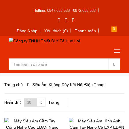
Hotline: 0947.633.588 - 0972.633.588
0
Đăng Nhập
Yêu thích (0)
Thanh toán
Trang chủ
Siêu Âm Không Dây Kết Nối Điện Thoại
Hiển thị:
Trang