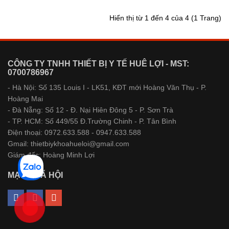
Hiển thị từ 1 đến 4 của 4 (1 Trang)
CÔNG TY TNHH THIẾT BỊ Y TẾ HUÊ LỢI - MST:
0700786967
- Hà Nội: Số 135 Louis I - LK51, KĐT mới Hoàng Văn Thụ - P.
Hoàng Mai
- Đà Nẵng: Số 12 - Đ. Nại Hiên Đông 5 - P. Sơn Trà
- TP. HCM: Số 449/55 Đ.Trường Chinh - P. Tân Bình
Điện thoại: 0972.633.588 - 0947.633.588
Gmail: thietbiykhoahueloi@gmail.com
Giám đốc: Hoàng Minh Lợi
MẠNG XÃ HỘI