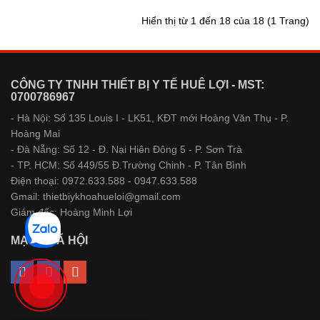
Hiển thị từ 1 đến 18 của 18 (1 Trang)
CÔNG TY TNHH THIẾT BỊ Y TẾ HUÊ LỢI - MST:
0700786967
- Hà Nội: Số 135 Louis I - LK51, KĐT mới Hoàng Văn Thụ - P.
Hoàng Mai
- Đà Nẵng: Số 12 - Đ. Nại Hiên Đông 5 - P. Sơn Trà
- TP. HCM: Số 449/55 Đ.Trường Chinh - P. Tân Bình
Điện thoại: 0972.633.588 - 0947.633.588
Gmail: thietbiykhoahueloi@gmail.com
Giám đốc: Hoàng Minh Lợi
MẠNG XÃ HỘI