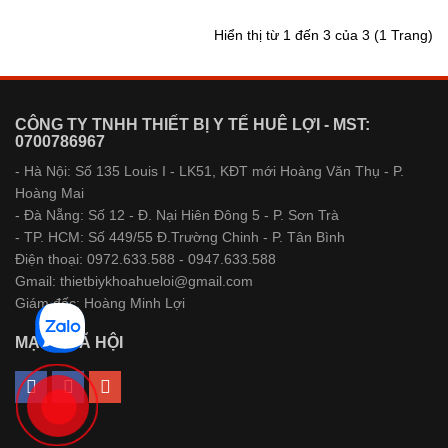
Hiển thị từ 1 đến 3 của 3 (1 Trang)
CÔNG TY TNHH THIẾT BỊ Y TẾ HUÊ LỢI - MST:
0700786967
- Hà Nội: Số 135 Louis I - LK51, KĐT mới Hoàng Văn Thụ - P.
Hoàng Mai
- Đà Nẵng: Số 12 - Đ. Nại Hiên Đông 5 - P. Sơn Trà
- TP. HCM: Số 449/55 Đ.Trường Chinh - P. Tân Bình
Điện thoại: 0972.633.588 - 0947.633.588
Gmail: thietbiykhoahueloi@gmail.com
Giám đốc: Hoàng Minh Lợi
MẠNG XÃ HỘI