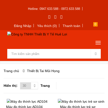
Hotline: 0947.633.588 - 0972.633.588
0
Đăng Nhập
Yêu thích (0)
Thanh toán
Trang chủ
Thiết Bị Tai Mũi Họng
Hiển thị:
Trang
Máy đo thính lực AD104
Máy đo thính lực trẻ sơ