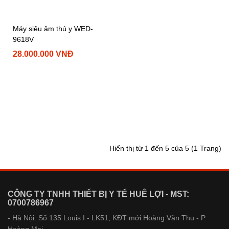
Máy siêu âm thú y WED-
9618V
28.000.000 VNĐ
Hiển thị từ 1 đến 5 của 5 (1 Trang)
CÔNG TY TNHH THIẾT BỊ Y TẾ HUÊ LỢI - MST:
0700786967
- Hà Nội: Số 135 Louis I - LK51, KĐT mới Hoàng Văn Thụ - P.