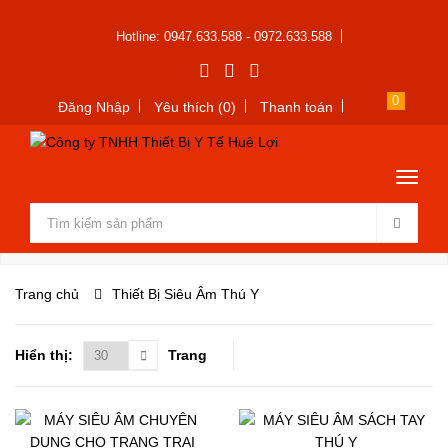
Hotline: 0947.633.588 - 0972.633.588
0
Đăng Nhập
Yêu thích (0)
Thanh toán
Trang chủ
Thiết Bị Siêu Âm Thú Y
Hiển thị:
Trang