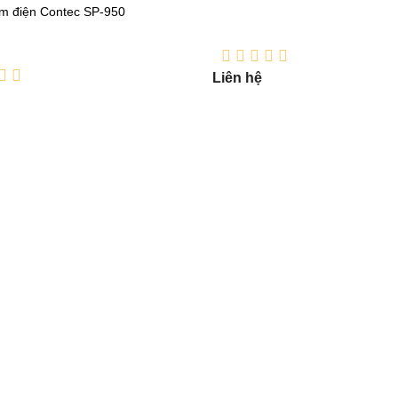
m điện Contec SP-950
Máy truyền dịch Contec SP-75
Liên hệ