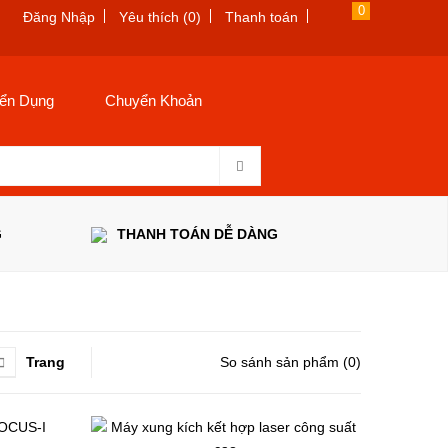
0
Đăng Nhập
Yêu thích (0)
Thanh toán
ển Dụng
Chuyển Khoản
G
THANH TOÁN DỄ DÀNG
Trang
So sánh sản phẩm (0)