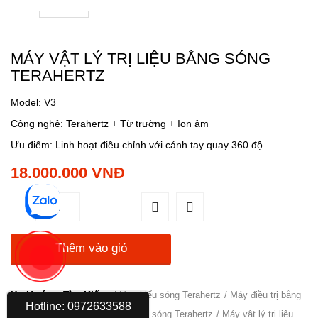
MÁY VẬT LÝ TRỊ LIỆU BẰNG SÓNG
TERAHERTZ
Model: V3
Công nghệ: Terahertz + Từ trường + Ion âm
Ưu điểm: Linh hoạt điều chỉnh với cánh tay quay 360 độ
18.000.000 VNĐ
Thêm vào giỏ
Xu Hướng Tìm Kiếm:
Máy chiếu sóng Terahertz
Máy điều trị bằng
Hotline: 0972633588
sóng Terahertz
Máy trị liệu bằng sóng Terahertz
Máy vật lý trị liệu